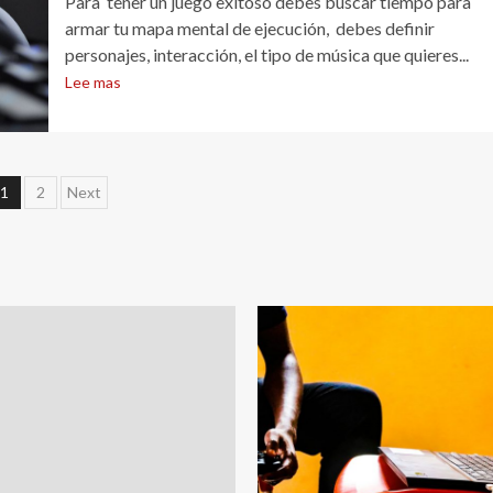
Para tener un juego exitoso debes buscar tiempo para
armar tu mapa mental de ejecución, debes definir
personajes, interacción, el tipo de música que quieres...
Lee mas
Navegación
1
2
Next
de
entradas