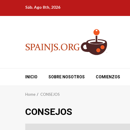
Skip
Sáb. Ago 8th, 2026
to
content
INICIO
SOBRE NOSOTROS
COMIENZOS
Home
CONSEJOS
CONSEJOS