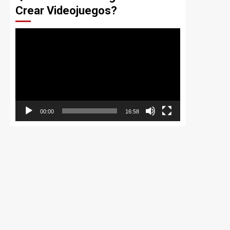
Crear Videojuegos?
Reproductor
de
vídeo
00:00
16:58