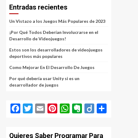
Entradas recientes
Un Vistazo a los Juegos Más Populares de 2023
¡Por Qué Todos Deberían Involucrarse en el
Desarrollo de Videojuegos!
Estos son los desarrolladores de videojuegos
deportivos más populares
Como Mejorar En El Desarrollo De Juegos
Por qué debería usar Unity si es un
desarrollador de juegos
Facebook
Twitter
Email
Pinterest
WhatsApp
Evernote
Diigo
Compar
Quieres Saber Programar Para