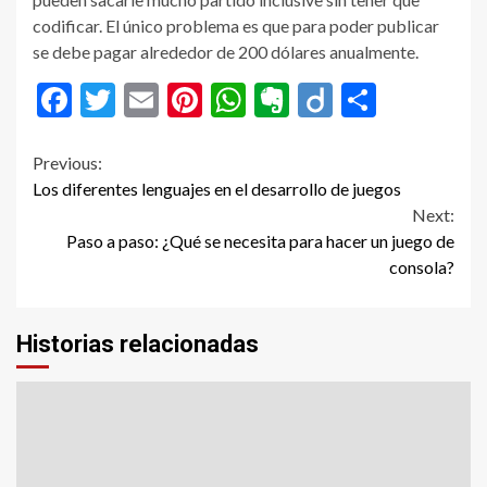
codificar. El único problema es que para poder publicar
se debe pagar alrededor de 200 dólares anualmente.
Facebook
Twitter
Email
Pinterest
WhatsApp
Evernote
Diigo
Compar
Continue
Previous:
Los diferentes lenguajes en el desarrollo de juegos
Reading
Next:
Paso a paso: ¿Qué se necesita para hacer un juego de
consola?
Historias relacionadas